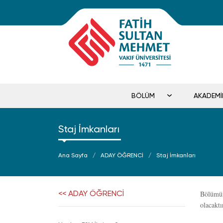
BÖLÜM
AKADEM
Staj İmkanları
Ana Sayfa
ADAY ÖĞRENCİ
Staj İmkanları
<< ADAY ÖĞRENCİ
Bölümüm
olacaktı