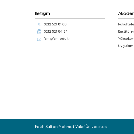
İletişim
Akade
0212 521 81 00
Fakültele
0212 521 84 84
Enstitüler
fsm@fsm.edu.tr
Yüksekok
Uygulam
Fatih Sultan Mehmet Vakıf Üniversitesi