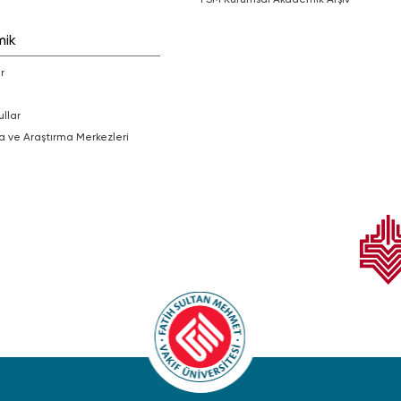
mik
r
ullar
a ve Araştırma Merkezleri