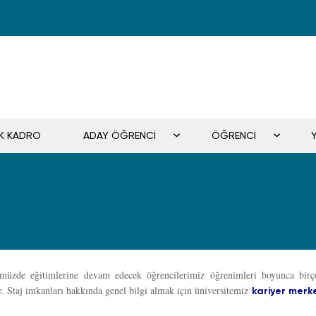
İK KADRO
ADAY ÖĞRENCİ
ÖĞRENCİ
üzde eğitimlerine devam edecek öğrencilerimiz öğrenimleri boyunca birçok
r. Staj imkanları hakkında genel bilgi almak için üniversitemiz
kariyer merk