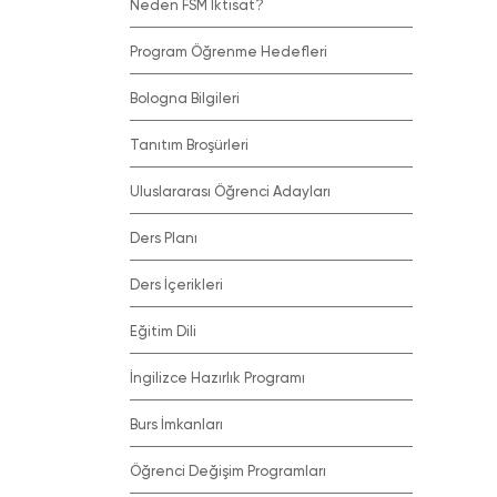
Neden FSM İktisat?
Program Öğrenme Hedefleri
Bologna Bilgileri
Tanıtım Broşürleri
Uluslararası Öğrenci Adayları
Ders Planı
Ders İçerikleri
Eğitim Dili
İngilizce Hazırlık Programı
Burs İmkanları
Öğrenci Değişim Programları