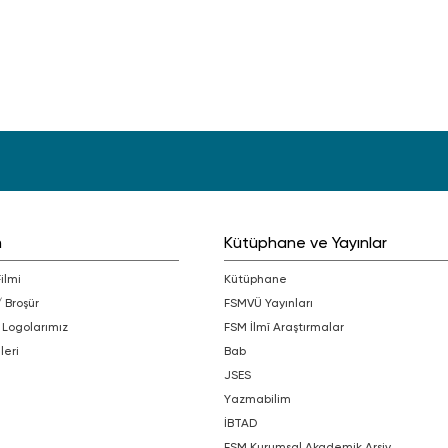
m
Kütüphane ve Yayınlar
Filmi
Kütüphane
/ Broşür
FSMVÜ Yayınları
 Logolarımız
FSM İlmî Araştırmalar
leri
bab
JSES
Yazmabilim
İBTAD
FSM Kurumsal Akademik Arşiv