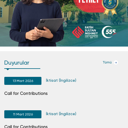
Duyurular
Tümü
İktisat (İngilizce)
13 Mart 2026
Call for Contributions
Cal
İktisat (İngilizce)
11 Mart 2026
Call for Contributions