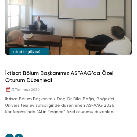
İktisat (İngilizce)
İktisat Bölüm Başkanımız ASFAAG’da Özel
İk
Oturum Düzenledi
T
3 Temmuz 2026
İktisat Bölüm Başkanımız Doç. Dr. Bilal Bağış, Boğaziçi
İk
Üniversitesi ev sahipliğinde düzenlenen ASFAAG 2026
ge
Konferansı’nda “AI in Finance” özel oturumu düzenledi.
de