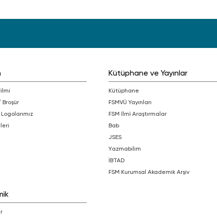
m
Kütüphane ve Yayınlar
Filmi
Kütüphane
/ Broşür
FSMVÜ Yayınları
 Logolarımız
FSM İlmî Araştırmalar
leri
bab
JSES
Yazmabilim
İBTAD
FSM Kurumsal Akademik Arşiv
mik
r