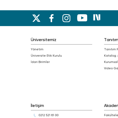
Üniversitemiz
Tanıtı
Yönetim
Tanıtım 
Üniversite Etik Kurulu
Katalog 
İdari Birimler
Kurumsal
Video Ga
İletişim
Akade
0212 521 81 00
Fakültele