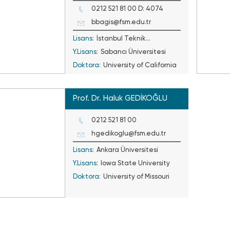
0212 521 81 00 D: 4074
bbagis@fsm.edu.tr
Lisans:
İstanbul Teknik
Y.Lisans:
Üniversitesi
Sabancı Üniversitesi
Doktora:
University of California
Prof. Dr. Haluk GEDİKOĞLU
0212 521 81 00
hgedikoglu@fsm.edu.tr
Lisans:
Ankara Üniversitesi
Y.Lisans:
Iowa State University
Doktora:
University of Missouri