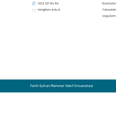
0212 521 84 84
Enstitüler
fsm@fsm.edu.tr
Yüksekok
Uygulam
Fatih Sultan Mehmet Vakıf Üniversitesi