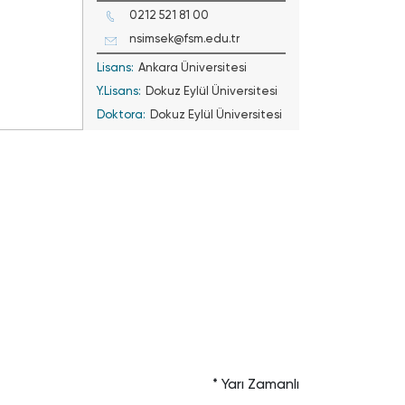
0212 521 81 00
nsimsek@fsm.edu.tr
Lisans:
Ankara Üniversitesi
Y.Lisans:
Dokuz Eylül Üniversitesi
Doktora:
Dokuz Eylül Üniversitesi
* Yarı Zamanlı