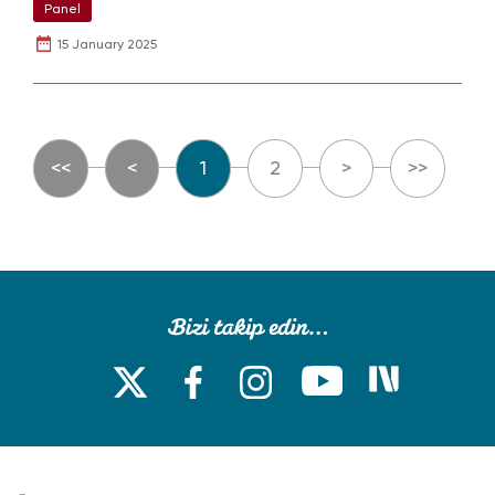
Panel
15 January 2025
<<
<
1
2
>
>>