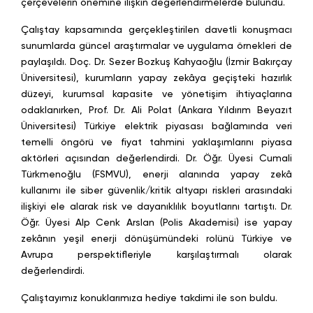
çerçevelerin önemine ilişkin değerlendirmelerde bulundu.
Çalıştay kapsamında gerçekleştirilen davetli konuşmacı
sunumlarda güncel araştırmalar ve uygulama örnekleri de
paylaşıldı. Doç. Dr. Sezer Bozkuş Kahyaoğlu (İzmir Bakırçay
Üniversitesi), kurumların yapay zekâya geçişteki hazırlık
düzeyi, kurumsal kapasite ve yönetişim ihtiyaçlarına
odaklanırken, Prof. Dr. Ali Polat (Ankara Yıldırım Beyazıt
Üniversitesi) Türkiye elektrik piyasası bağlamında veri
temelli öngörü ve fiyat tahmini yaklaşımlarını piyasa
aktörleri açısından değerlendirdi. Dr. Öğr. Üyesi Cumali
Türkmenoğlu (FSMVU), enerji alanında yapay zekâ
kullanımı ile siber güvenlik/kritik altyapı riskleri arasındaki
ilişkiyi ele alarak risk ve dayanıklılık boyutlarını tartıştı. Dr.
Öğr. Üyesi Alp Cenk Arslan (Polis Akademisi) ise yapay
zekânın yeşil enerji dönüşümündeki rolünü Türkiye ve
Avrupa perspektifleriyle karşılaştırmalı olarak
değerlendirdi.
Çalıştayımız konuklarımıza hediye takdimi ile son buldu.