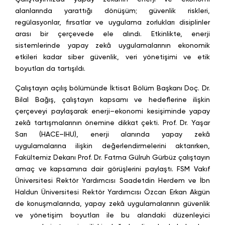
alanlarında yarattığı dönüşüm; güvenlik riskleri,
regülasyonlar, fırsatlar ve uygulama zorlukları disiplinler
arası bir çerçevede ele alındı. Etkinlikte, enerji
sistemlerinde yapay zekâ uygulamalarının ekonomik
etkileri kadar siber güvenlik, veri yönetişimi ve etik
boyutları da tartışıldı.
Çalıştayın açılış bölümünde İktisat Bölüm Başkanı Doç. Dr.
Bilal Bağış, çalıştayın kapsamı ve hedeflerine ilişkin
çerçeveyi paylaşarak enerji–ekonomi kesişiminde yapay
zekâ tartışmalarının önemine dikkat çekti. Prof. Dr. Yaşar
Sarı (HACE–IHU), enerji alanında yapay zekâ
uygulamalarına ilişkin değerlendirmelerini aktarırken,
Fakültemiz Dekanı Prof. Dr. Fatma Gülruh Gürbüz çalıştayın
amaç ve kapsamına dair görüşlerini paylaştı. FSM Vakıf
Üniversitesi Rektör Yardımcısı Saadetdin Herdem ve İbn
Haldun Üniversitesi Rektör Yardımcısı Özcan Erkan Akgün
de konuşmalarında, yapay zekâ uygulamalarının güvenlik
ve yönetişim boyutları ile bu alandaki düzenleyici