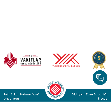
Fatih Sultan Mehmet Vakıf
Bilgi İşlem Daire Başkanlığı
Üniversitesi
© 2022