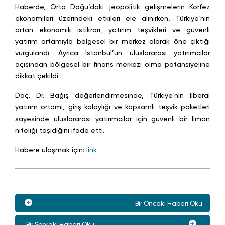
Haberde, Orta Doğu’daki jeopolitik gelişmelerin Körfez
ekonomileri üzerindeki etkileri ele alınırken, Türkiye’nin
artan ekonomik istikrarı, yatırım teşvikleri ve güvenli
yatırım ortamıyla bölgesel bir merkez olarak öne çıktığı
vurgulandı. Ayrıca İstanbul’un uluslararası yatırımcılar
açısından bölgesel bir finans merkezi olma potansiyeline
dikkat çekildi.
Doç. Dr. Bağış değerlendirmesinde, Türkiye’nin liberal
yatırım ortamı, giriş kolaylığı ve kapsamlı teşvik paketleri
sayesinde uluslararası yatırımcılar için güvenli bir liman
niteliği taşıdığını ifade etti.
Habere ulaşmak için:
link
Bir Önceki Haberi Oku
Bir Sonraki Haberi Oku